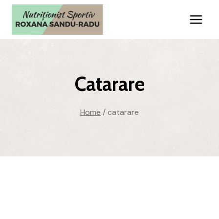
Skip
to
content
Catarare
Home
/
catarare