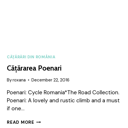
CĂȚĂRĂRI DIN ROMÂNIA
Cățărarea Poenari
By
roxana
December 22, 2016
Poenari: Cycle Romania*The Road Collection.
Poenari: A lovely and rustic climb and a must
if one…
CĂȚĂRAREA
READ MORE
POENARI