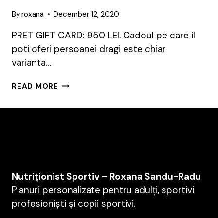
By
roxana
December 12, 2020
PRET GIFT CARD: 950 LEI. Cadoul pe care il
poti oferi persoanei dragi este chiar
varianta…
OFERA
READ MORE
CADOU
UN
PROGRAM
SPORT
SI
NUTRITIE
Nutriționist Sportiv – Roxana Sandu-Radu
Planuri personalizate pentru adulți, sportivi
profesioniști și copii sportivi.