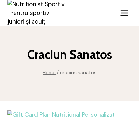
Skip
to
content
Craciun Sanatos
Home
/
craciun sanatos