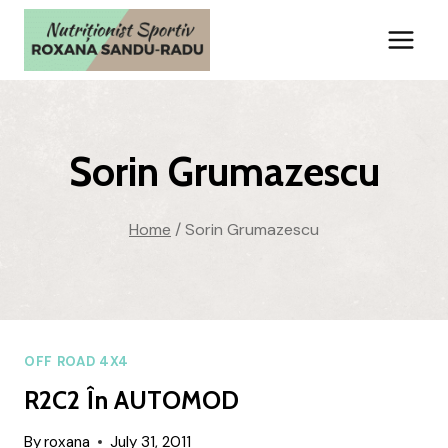
Skip
to
content
Sorin Grumazescu
Home
/
Sorin Grumazescu
OFF ROAD 4X4
R2C2 În AUTOMOD
By
roxana
July 31, 2011