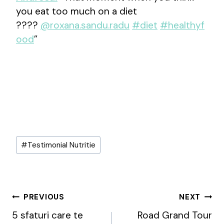
you eat too much on a diet
????
@roxana.sandu.radu
#diet
#healthyf
ood
”
Post
#
Testimonial Nutritie
Tags:
Post
PREVIOUS
NEXT
Navigation
5 sfaturi care te
Road Grand Tour