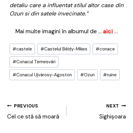
detaliu care a influentat stilul altor case din
Ozun si din satele invecinate.”
Mai multe imagini în albumul de …
aici
…
Post
#
castele
#
Castelul Béldy-Mikes
#
conace
Tags:
#
Conacul Temesvári
#
Conacul Ujvárosy-Agoston
#
Ozun
#
ruine
Post
PREVIOUS
NEXT
Navigation
Cel ce stă să moară
Sighișoara