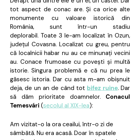
Defapt una dintre ele e un el, un castel. Dar
tot aspect de conac are. Și ca orice alte
monumente cu valoare istorică din
România, sunt într-un stadiu
deplorabil. Toate 3 le-am localizat în Ozun,
județul Covasna. Localizat cu greu, pentru
că localnicii habar nu au ce minunați vecini
au. Conace frumoase cu povești și multă
istorie. Singura problemă e că nu prea le
găsesc istoria. Dar cu asta m-am obișnuit
deja, de un an de când tot
bifez ruine
. Dar
să dăm prioritate doamnelor.
Conacul
Temesvári
(
secolul al XIX-lea
):
Am vizitat-o la ora ceailui, într-o zi de
sâmbătă. Nu era acasă. Doar în spatele