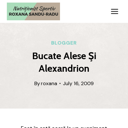
Skip
to
content
BLOGGER
Bucate Alese Şi
Alexandrion
By
roxana
July 16, 2009