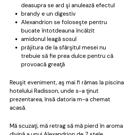
deasupra se ard şi anulează efectul
brandy e un digestiv
Alexandrion se foloseşte pentru
bucate întotdeauna încălzit
amidonul leagă sosul
prăjitura de la sfârşitul mesei nu
trebuie să fie prea dulce pentru că
provoacă greaţă
Reuşit eveniment, aş mai fi rămas la piscina
hotelului Radisson, unde s-a ţinut
prezentarea, însă datoria m-a chemat
acasă.
Mă scuzaţi, mă retrag să mă pierd în aroma
divină a unui Alexandrion de 7 stele.