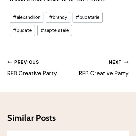
Post
#
alexandrion
#
brandy
#
bucatarie
Tags:
#
bucate
#
sapte stele
Post
PREVIOUS
NEXT
Navigation
RFB Creative Party
RFB Creative Party
Similar Posts