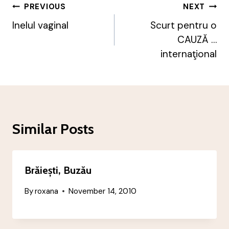
Post
PREVIOUS
NEXT
Navigation
Inelul vaginal
Scurt pentru o
CAUZĂ …
internaţional
Similar Posts
Brăiești, Buzău
By
roxana
November 14, 2010