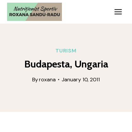
Skip
to
content
TURISM
Budapesta, Ungaria
By
roxana
January 10, 2011