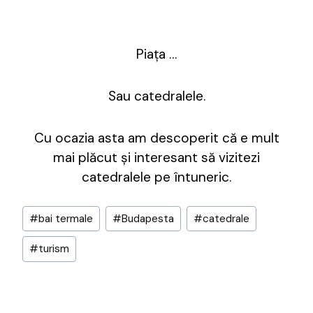
Piața …
Sau catedralele.
Cu ocazia asta am descoperit că e mult
mai plăcut și interesant să vizitezi
catedralele pe întuneric.
Post
#
bai termale
#
Budapesta
#
catedrale
Tags:
#
turism