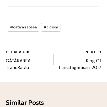
Post
#
catarari sosea
#
ciclism
Tags:
Post
PREVIOUS
NEXT
Navigation
CĂȚĂRAREA
King Of
TransRarău
Transfagarasan 2017
Similar Posts