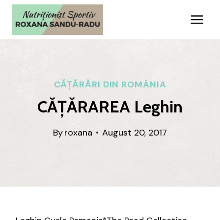
Skip
to
content
CĂȚĂRĂRI DIN ROMÂNIA
CĂȚĂRAREA Leghin
By
roxana
August 20, 2017