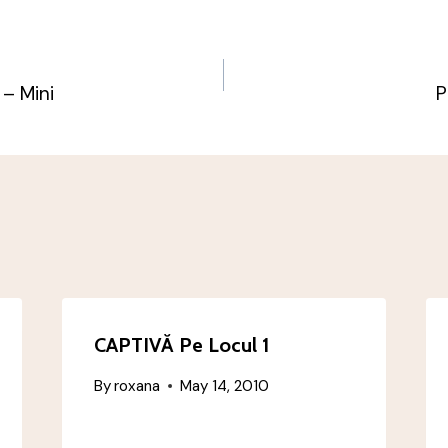
 – Mini
P
n
CAPTIVĂ Pe Locul 1
By
roxana
May 14, 2010