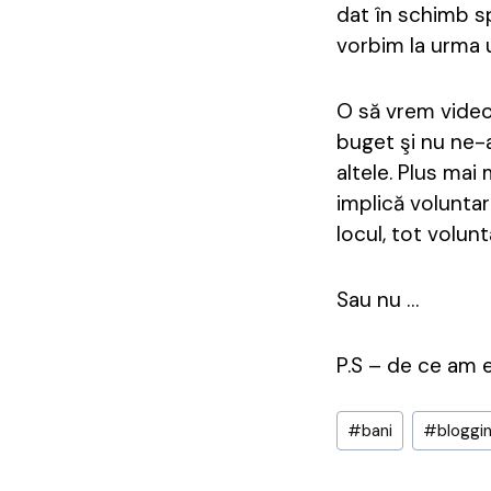
dat în schimb sp
vorbim la urma 
O să vrem video
buget şi nu ne-
altele. Plus mai
implică voluntar
locul, tot volunt
Sau nu …
P.S – de ce am 
Post
#
bani
#
bloggi
Tags: