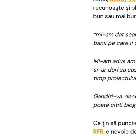
recunoaşte şi bl
bun sau mai bun
“mi-am dat seam
banii pe care ii 
Mi-am adus amin
si-ar dori sa ca
timp proiectului
Ganditi-va, deci
poate cititi blo
Ce ţin să punct
RFB
, e nevoie d