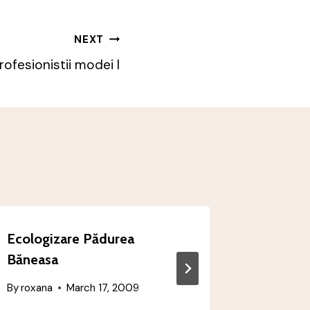
NEXT
rofesionistii modei I
Ecologizare Pădurea
Vorbeşt
Băneasa
By
roxana
By
roxana
March 17, 2009