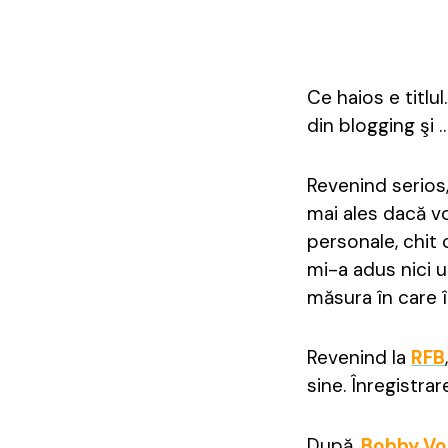
Ce haios e titlu
din blogging şi 
Revenind serios
mai ales dacă 
personale, chit 
mi-a adus nici u
măsura în care 
Revenind la
RFB
sine. Înregistrar
După,
Bobby Vo