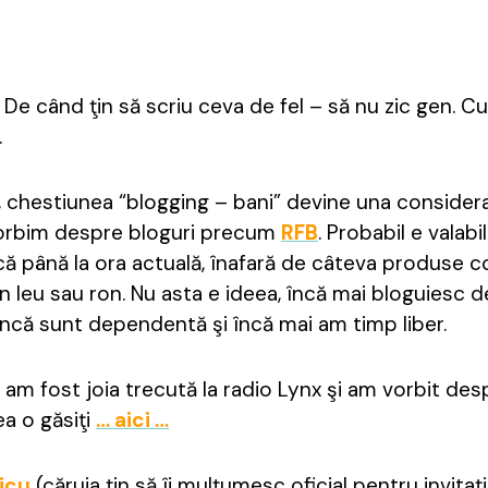
l. De când ţin să scriu ceva de fel – să nu zic gen. C
…
, chestiunea “blogging – bani” devine una considera
vorbim despre bloguri precum
RFB
. Probabil e valabi
că până la ora actuală, înafară de câteva produse c
n leu sau ron. Nu asta e ideea, încă mai bloguiesc d
încă sunt dependentă şi încă mai am timp liber.
, am fost joia trecută la radio Lynx şi am vorbit des
ea o găsiţi
… aici …
icu
(căruia ţin să îi mulţumesc oficial pentru invitaţ