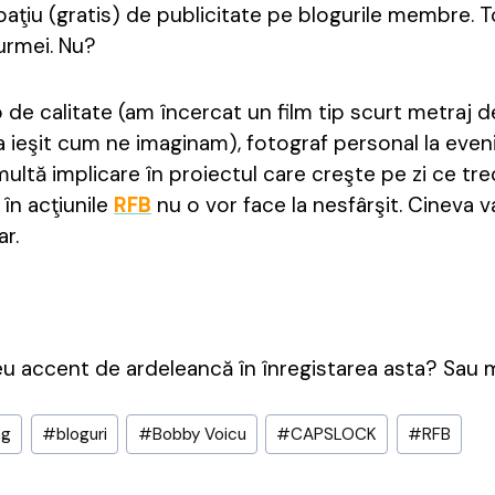
aţiu (gratis) de publicitate pe blogurile membre. T
urmei. Nu?
 de calitate (am încercat un film tip scurt metraj 
a ieşit cum ne imaginam), fotograf personal la eve
 multă implicare în proiectul care creşte pe zi ce tre
 în acţiunile
RFB
nu o vor face la nesfârşit. Cineva va
ar.
eu accent de ardeleancă în înregistarea asta? Sau 
ng
#
bloguri
#
Bobby Voicu
#
CAPSLOCK
#
RFB