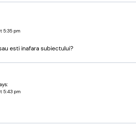
at 5:35 pm
au esti inafara subiectului?
ays:
at 5:43 pm