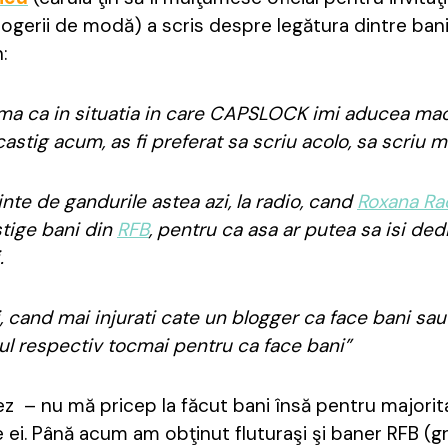
ogerii de modă) a scris despre legătura dintre bani
:
a ca in situatia in care CAPSLOCK imi aducea mac
castig acum, as fi preferat sa scriu acolo, sa scriu m
te de gandurile astea azi, la radio, cand
Roxana Ra
stige bani din
RFB
, pentru ca asa ar putea sa isi de
.
, cand mai injurati cate un blogger ca face bani sau
gul respectiv tocmai pentru ca face bani”
ez – nu mă pricep la făcut bani însă pentru majorit
e ei. Până acum am obţinut fluturaşi şi baner RFB (g