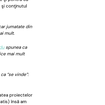
 şi conţinutul
ar jumatate din
ai mult.
du
spunea ca
dice mai mult
 ca “se vinde”:
atea proiectelor
ratis) însă am