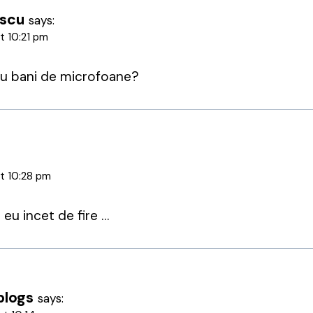
escu
says:
t 10:21 pm
au bani de microfoane?
t 10:28 pm
 eu incet de fire …
blogs
says: