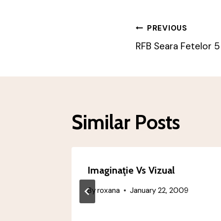
Post
PREVIOUS
RFB Seara Fetelor 5
Navigatio
Similar Posts
Imaginaţie Vs Vizual
By
roxana
January 22, 2009