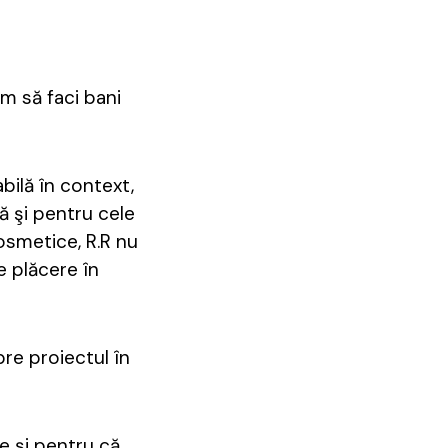
um să faci bani
bilă în context,
lă şi pentru cele
osmetice, R.R nu
e plăcere în
pre proiectul în
ie şi pentru că