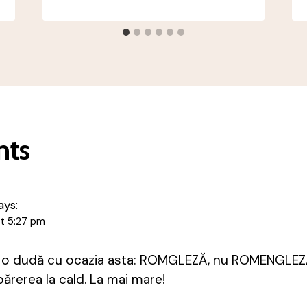
nts
ays:
t 5:27 pm
şi o dudă cu ocazia asta: ROMGLEZĂ, nu ROMENGLEZ
părerea la cald. La mai mare!