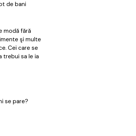
ot de bani
de modă fără
nimente şi multe
ce. Cei care se
 trebui sa le ia
mi se pare?