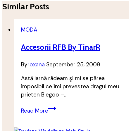
Similar Posts
MODĂ
Accesorii RFB By TinarR
By
roxana
September 25, 2009
Astă iarnă râdeam şi mi se părea
imposibil ce îmi prevestea dragul meu
prieten Blegoo –…
Accesorii
Read More
RFB
by