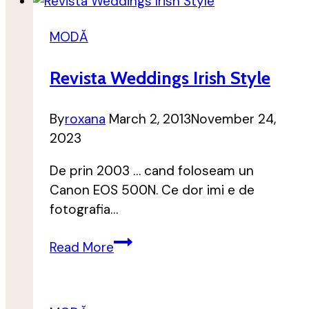
TinarR
MODĂ
Revista Weddings Irish Style
By
roxana
March 2, 2013
November 24,
2023
De prin 2003 … cand foloseam un
Canon EOS 500N. Ce dor imi e de
fotografia…
Revista
Read More
Weddings
Irish
Style