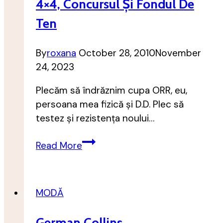
4×4, Concursul Și Fondul De
Ten
By
roxana
October 28, 2010
November
24, 2023
Plecăm să îndrăznim cupa ORR, eu,
persoana mea fizică și D.D. Plec să
testez și rezistența noului…
4×4,
Read More
concursul
și
fondul
MODĂ
de
ten
German Collins