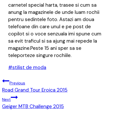
carnetel special harta, trasee si cum sa
anung la magazinele de unde luam rochii
pentru sedintele foto. Astazi am doua
telefoane din care unul e pe post de
copilot si o voce senzuala imi spune cum
sa evit traficul si sa ajung mai repede la
magazine.Peste 15 ani sper sa se
teleporteze singure rochiile.
Post
#
stilist de moda
Tags:
Post
Previous
Navigation
Road Grand Tour Eroica 2015
Next
Geiger MTB Challenge 2015