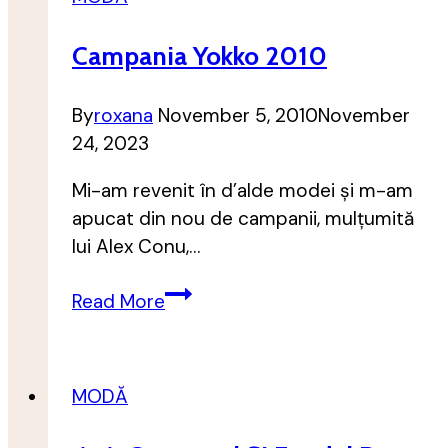
Campania Yokko 2010
By
roxana
November 5, 2010
November
24, 2023
Mi-am revenit în d’alde modei și m-am
apucat din nou de campanii, mulțumită
lui Alex Conu,…
Campania
Read More
Yokko
2010
MODĂ