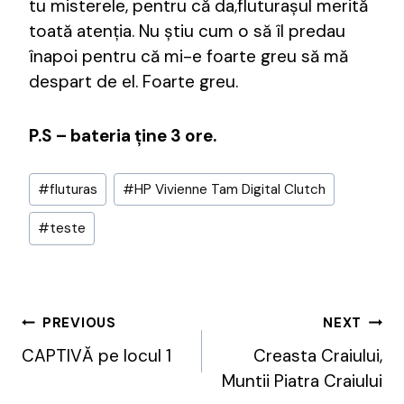
tu misterele, pentru că da,fluturașul merită
toată atenția. Nu știu cum o să îl predau
înapoi pentru că mi-e foarte greu să mă
despart de el. Foarte greu.
P.S – bateria ține 3 ore.
Post
#
fluturas
#
HP Vivienne Tam Digital Clutch
Tags:
#
teste
Post
PREVIOUS
NEXT
Navigation
CAPTIVĂ pe locul 1
Creasta Craiului,
Muntii Piatra Craiului