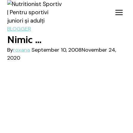
Skip
to
content
BLOGGER
Nimic …
By
roxana
September 10, 2008
November 24,
2020