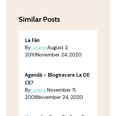
Similar Posts
La Fân
By
roxana
August 2,
2010
November 24, 2020
Agendă – Blogtrecere La DE
CE?
By
roxana
November 11,
2008
November 24, 2020