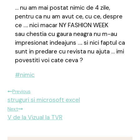
… nu am mai postat nimic de 4 zile,
pentru ca nu am avut ce, cu ce, despre
ce …. nici macar NY FASHION WEEK
sau chestia cu gaura neagra nu m-au
impresionat indeajuns …. si nici faptul ca
sunt in predare cu revista nu ajuta … imi
povestiti voi cate ceva ?
Post
#
nimic
Tags:
Post
Previous
struguri si microsoft excel
Navigation
Next
V de la Vizual la TVR