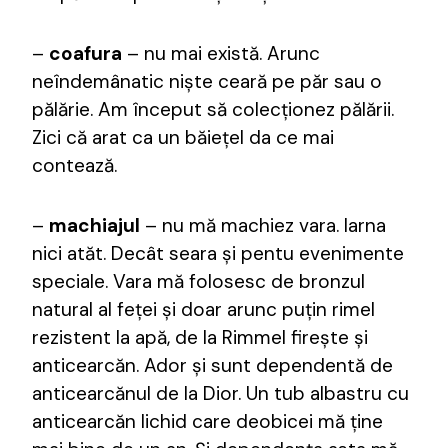
–
coafura
– nu mai există. Arunc
neîndemânatic niște ceară pe păr sau o
pălărie. Am început să colecționez pălării.
Zici că arat ca un băiețel da ce mai
contează.
–
machiajul
– nu mă machiez vara. Iarna
nici atăt. Decât seara și pentu evenimente
speciale. Vara mă folosesc de bronzul
natural al feței și doar arunc puțin rimel
rezistent la apă, de la Rimmel firește și
anticearcăn. Ador și sunt dependentă de
anticearcănul de la Dior. Un tub albastru cu
anticearcăn lichid care deobicei mă ține