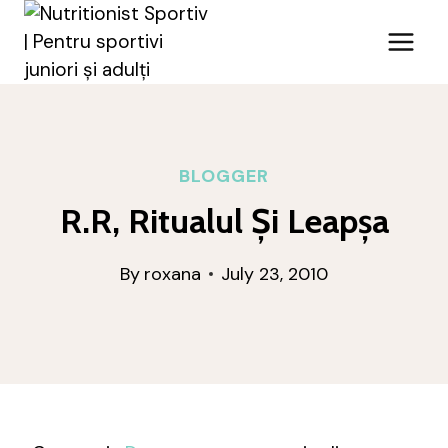
Skip
to
content
BLOGGER
R.R, Ritualul Și Leapșa
By
roxana
July 23, 2010