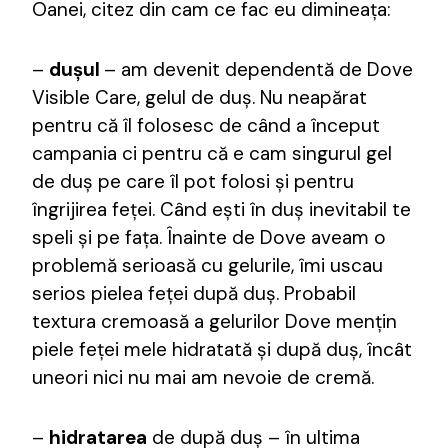
Oanei, citez din cam ce fac eu dimineața:
–
dușul
– am devenit dependentă de Dove
Visible Care, gelul de duș. Nu neapărat
pentru că îl folosesc de când a început
campania ci pentru că e cam singurul gel
de duș pe care îl pot folosi și pentru
îngrijirea feței. Când ești în duș inevitabil te
speli și pe fața. Înainte de Dove aveam o
problemă serioasă cu gelurile, îmi uscau
serios pielea feței după duș. Probabil
textura cremoasă a gelurilor Dove mențin
piele feței mele hidratată și după duș, încât
uneori nici nu mai am nevoie de cremă.
–
hidratarea
de după duș – în ultima