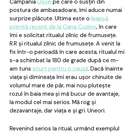
Campania
Dove
pe care o susțin din
postura de ambasadoare, îmi aduce numai
surprize plăcute. Ultima este o
leapșă
primită recent de la Oana Cuzino
, în care
îmi e solicitat ritualul zilnic de frumusețe.
R.R și ritualul zilnic de frumusețe. A venit la
fix într-o perioadă în care acesta, ritualul mi
s-a schimbat la 180 de grade după ce m-
am tuns
scurt pentru o cauză
. Dacă înainte
viața și dimineața îmi erau ușor chinuite de
volumul mare de păr, mai nou plutește
rozul în baia mea și mă bucur de avantaje,
la modul cel mai serios. Mă rog și
dezavantaje, dar viața e și gri. Uneori.
Revenind serios la ritual, urmând exemplul