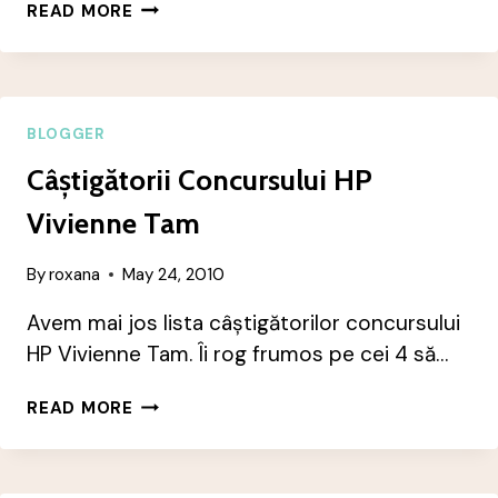
AM
READ MORE
AVUT
O
AVENTURĂ.
BLOGGER
Câștigătorii Concursului HP
Vivienne Tam
By
roxana
May 24, 2010
Avem mai jos lista câștigătorilor concursului
HP Vivienne Tam. Îi rog frumos pe cei 4 să…
CÂȘTIGĂTORII
READ MORE
CONCURSULUI
HP
VIVIENNE