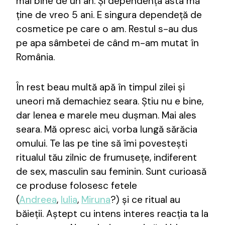
mai bine de un an. Și dependența asta mă
ține de vreo 5 ani. E singura dependeță de
cosmetice pe care o am. Restul s-au dus
pe apa sâmbetei de când m-am mutat în
România.
În rest beau multă apă în timpul zilei și
uneori mă demachiez seara. Știu nu e bine,
dar lenea e marele meu dușman. Mai ales
seara. Mă opresc aici, vorba lungă sărăcia
omului. Te las pe tine să îmi povestești
ritualul tău zilnic de frumusețe, indiferent
de sex, masculin sau feminin. Sunt curioasă
ce produse folosesc fetele
(
Andreea
,
Iulia
,
Miruna
?) și ce ritual au
băieții. Aștept cu intens interes reacția ta la