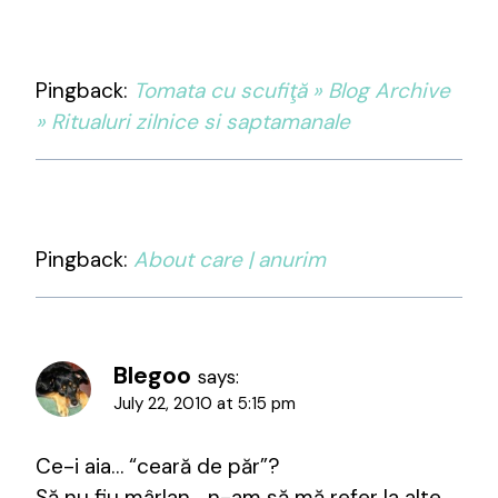
Pingback:
Tomata cu scufiţă » Blog Archive
» Ritualuri zilnice si saptamanale
Pingback:
About care | anurim
Blegoo
says:
July 22, 2010 at 5:15 pm
Ce-i aia… “ceară de păr”?
Să nu fiu mârlan… n-am să mă refer la alte