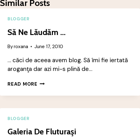
Similar Posts
BLOGGER
Să Ne Lăudăm …
By
roxana
June 17, 2010
… căci de aceea avem blog. Să îmi fie iertată
aroganţa dar azi mi-s plină de…
SĂ
READ MORE
NE
LĂUDĂM
…
BLOGGER
Galeria De Fluturaşi