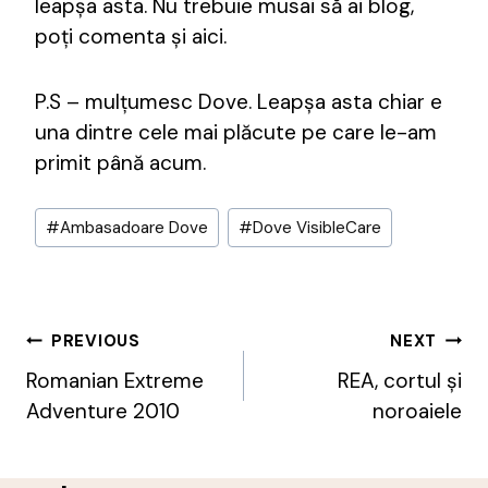
leapșa asta. Nu trebuie musai să ai blog,
poți comenta și aici.
P.S – mulțumesc Dove. Leapșa asta chiar e
una dintre cele mai plăcute pe care le-am
primit până acum.
Post
#
Ambasadoare Dove
#
Dove VisibleCare
Tags:
Post
PREVIOUS
NEXT
Navigation
Romanian Extreme
REA, cortul și
Adventure 2010
noroaiele