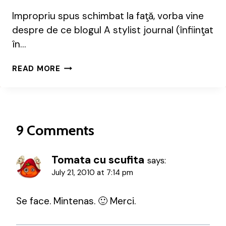
Impropriu spus schimbat la faţă, vorba vine
despre de ce blogul A stylist journal (înfiinţat
în…
SCHIMBAREA
READ MORE
LA
FAŢĂ
…
9 Comments
Tomata cu scufita
says:
July 21, 2010 at 7:14 pm
Se face. Mintenas. 🙂 Merci.