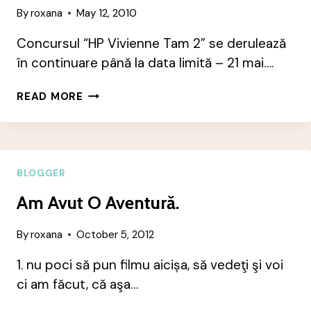
By
roxana
May 12, 2010
Concursul “HP Vivienne Tam 2” se derulează
în continuare până la data limită – 21 mai….
GALERIA
READ MORE
DE
FLUTURAŞI
BLOGGER
Am Avut O Aventură.
By
roxana
October 5, 2012
1. nu poci să pun filmu aicișa, să vedeţi şi voi
ci am făcut, că aşa…