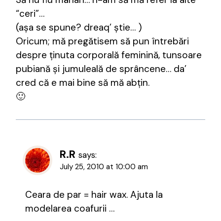
“ceri”…
(așa se spune? dreaq’ știe… )
Oricum; mă pregătisem să pun întrebări
despre ținuta corporală feminină, tunsoare
pubiană și jumuleală de sprâncene… da’
cred că e mai bine să mă abțin.
🙂
R.R
says:
July 25, 2010 at 10:00 am
Ceara de par = hair wax. Ajuta la
modelarea coafurii …