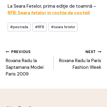
La Seara Fetelor, prima ediţie de toamnă –
RFB: Seara fetelor in rochie de cocteil
Post
#
pestrada
#
RFB
#
seara fetelor
Tags:
Post
PREVIOUS
NEXT
Navigation
Roxana Radu la
Roxana Radu la Paris
Saptamana Modei
Fashion Week
Paris 2009