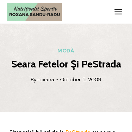
Skip
to
content
MODĂ
Seara Fetelor Şi PeStrada
By
roxana
October 5, 2009