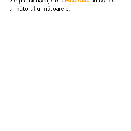
Simpaticii băieţi de la
PeStrada
au comis
următorul, următoarele: