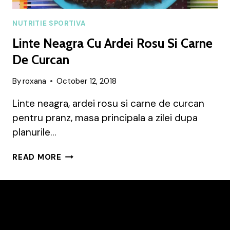
NUTRITIE SPORTIVA
Linte Neagra Cu Ardei Rosu Si Carne
De Curcan
By
roxana
October 12, 2018
Linte neagra, ardei rosu si carne de curcan
pentru pranz, masa principala a zilei dupa
planurile…
LINTE
READ MORE
NEAGRA
CU
ARDEI
ROSU
SI
CARNE