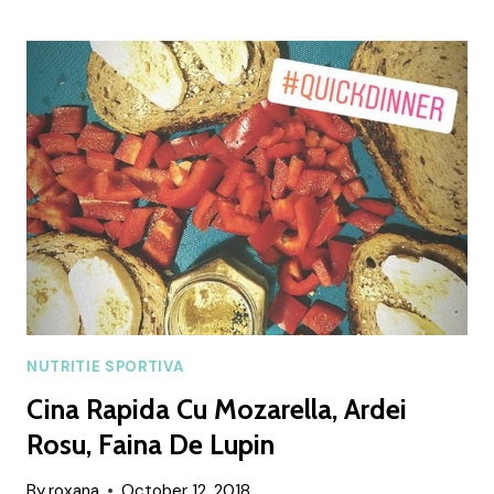
DE
RATA
CU
CUSCUS
SI
ARDEI
ROSU
NUTRITIE SPORTIVA
Cina Rapida Cu Mozarella, Ardei
Rosu, Faina De Lupin
By
roxana
October 12, 2018