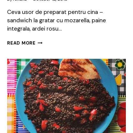
Ceva usor de preparat pentru cina –
sandwich la gratar cu mozarella, paine
integrala, ardei rosu…
CINA
READ MORE
RAPIDA
CU
MOZARELLA,
ARDEI
ROSU,
FAINA
DE
LUPIN