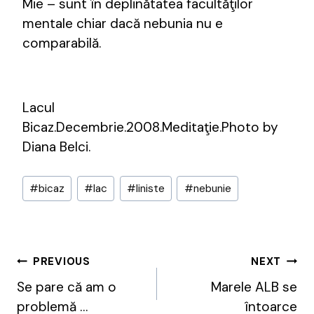
Mie – sunt în deplinătatea facultăţilor
mentale chiar dacă nebunia nu e
comparabilă.
Lacul
Bicaz.Decembrie.2008.Meditaţie.Photo by
Diana Belci.
Post
#
bicaz
#
lac
#
liniste
#
nebunie
Tags:
Post
PREVIOUS
NEXT
Navigation
Se pare că am o
Marele ALB se
problemă …
întoarce