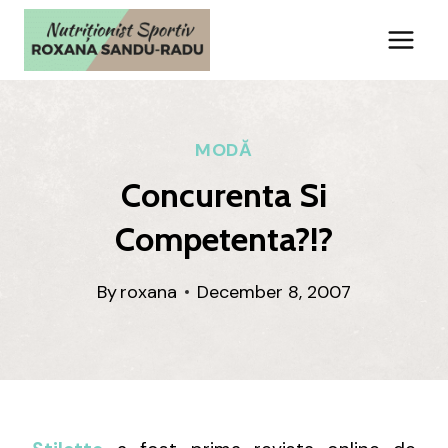
Skip
to
content
MODĂ
Concurenta Si
Competenta?!?
By
roxana
December 8, 2007