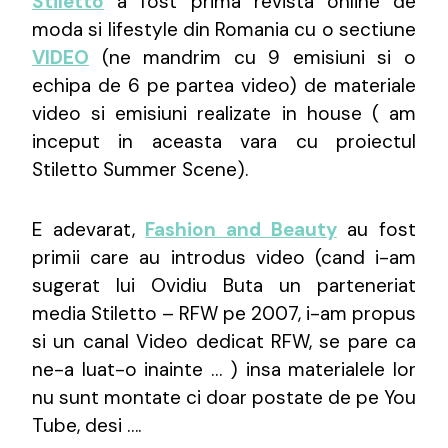
Stiletto
a fost prima revista online de
moda si lifestyle din Romania cu o sectiune
VIDEO
(ne mandrim cu 9 emisiuni si o
echipa de 6 pe partea video) de materiale
video si emisiuni realizate in house ( am
inceput in aceasta vara cu proiectul
Stiletto Summer Scene).
E adevarat,
Fashion and Beauty
au fost
primii care au introdus video (cand i-am
sugerat lui Ovidiu Buta un parteneriat
media Stiletto – RFW pe 2007, i-am propus
si un canal Video dedicat RFW, se pare ca
ne-a luat-o inainte … ) insa materialele lor
nu sunt montate ci doar postate de pe You
Tube, desi ….