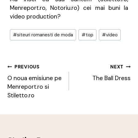
Menreport.ro, Notoriu.ro) cei mai buni la
video production?
Post
#
siteuri romanesti de moda
#
top
#
video
Tags:
Post
PREVIOUS
NEXT
Navigation
O noua emisiune pe
The Ball Dress
Menreport.ro si
Stiletto.ro