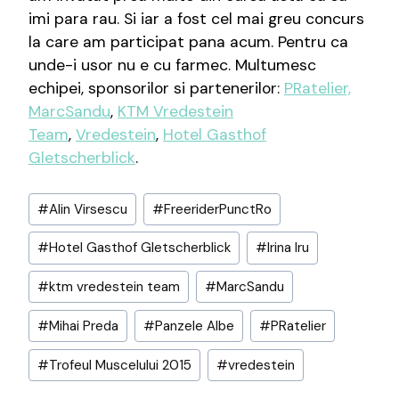
imi para rau. Si iar a fost cel mai greu concurs
la care am participat pana acum. Pentru ca
unde-i usor nu e cu farmec. Multumesc
echipei, sponsorilor si partenerilor:
PRatelier,
MarcSandu
,
KTM Vredestein
Team
,
Vredestein
,
Hotel Gasthof
Gletscherblick
.
Post
#
Alin Virsescu
#
FreeriderPunctRo
Tags:
#
Hotel Gasthof Gletscherblick
#
Irina Iru
#
ktm vredestein team
#
MarcSandu
#
Mihai Preda
#
Panzele Albe
#
PRatelier
#
Trofeul Muscelului 2015
#
‎vredestein‬‪