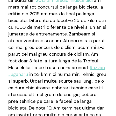
La editia din
2013 a Trofeului Muscelului
am
mers mai tot concursul pe langa bicicleta, la
editia din 2015 am mers la final pe langa
bicicleta. Diferenta au facut-o 25 de kilometri
cu 1000 de metri diferenta de nivel si un an si
jumatate de antrenamente. Zambeam si
atunci, zambesc si acum. Atunci mi s-a parut
cel mai greu concurs de ciclism, acum mi s-a
parut cel mai greu concurs de ciclism. Am
fost doar 3 fete la tura lunga de la Trofeul
Muscelului. La ce traseu ne-a aruncat
Razvan
Juganaru
in 53 km nici nu ma mir. Tehnic, greu
si superb. Urcari multe, scurte sau lungi, pe o
caldura chinuitoare, coborari tehnice care iti
storceau ultimul gram de energie, coborari
prea tehnice pe care le faceai pe langa
bicicleta. De nota 10. Am terminat ultima dar
am invatat prea multe din cursa asta ca sa