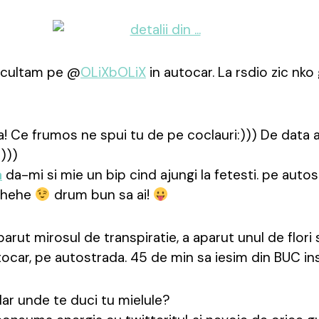
ascultam pe @
OLiXbOLiX
in autocar. La rsdio zic nko 
! Ce frumos ne spui tu de pe coclauri:))) De data 
))))
a
da-mi si mie un bip cind ajungi la fetesti. pe autos
hehe
drum bun sa ai!
arut mirosul de transpiratie, a aparut unul de flori 
ocar, pe autostrada. 45 de min sa iesim din BUC ins
ar unde te duci tu mielule?