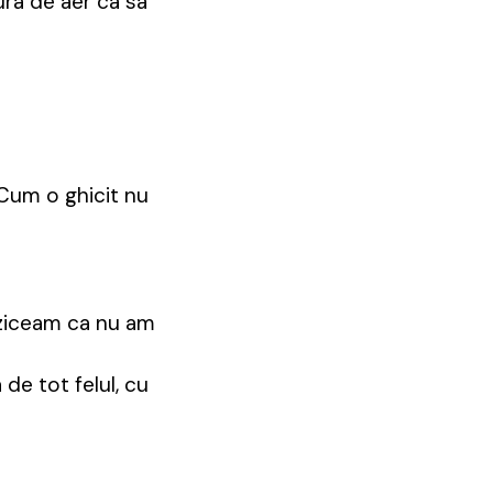
ura de aer ca sa
 Cum o ghicit nu
c ziceam ca nu am
de tot felul, cu