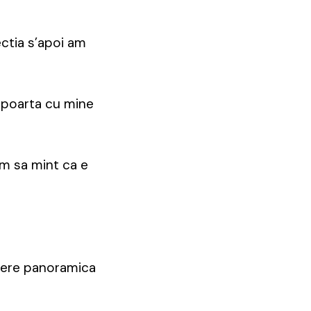
ectia s’apoi am
e poarta cu mine
am sa mint ca e
edere panoramica