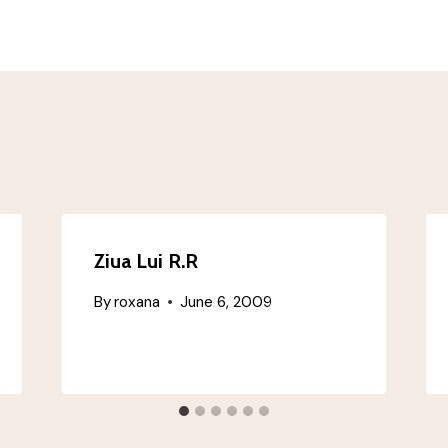
n
Ziua Lui R.R
By
roxana
June 6, 2009