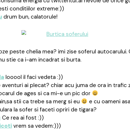
onsuma energia cu twitteritul..ai nevoie de orice g
sti conditiilor extreme:))
u
drum bun, calatorule!
oze peste chelia mea? imi zise soferul autocarului.
nu stie ca i-am incadrat si burta.
la
looool il faci vedeta :))
 aventuri ai plecat? chiar acu juma de ora in trafi
ocarul de ages si ca mi-e un pic dor
in,sa stii ca trebe sa merg si eu
e cu oameni asa 
ara la sofer si faceti opriri de tigara?
u
Ce rea ai fost :))
icoti
vrem sa vedem:)))