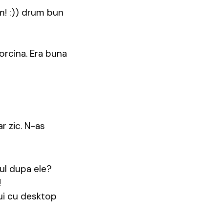
m! :)) drum bun
rcina. Era buna
r zic. N-as
pul dupa ele?
!
lui cu desktop