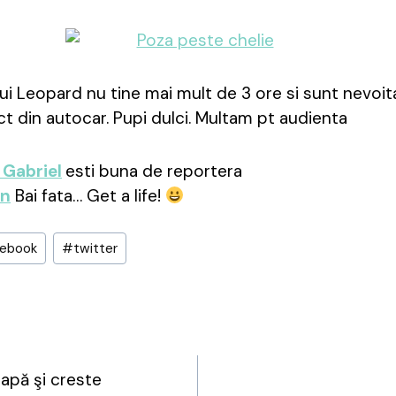
lui Leopard nu tine mai mult de 3 ore si sunt nevoita
ect din autocar. Pupi dulci. Multam pt audienta
Gabriel
esti buna de reportera
an
Bai fata… Get a life!
cebook
#
twitter
apă şi creste