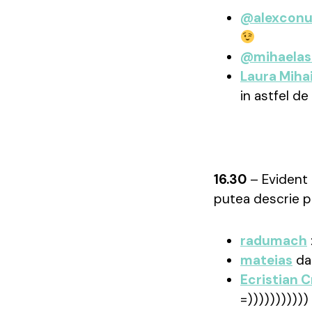
@alexconu
@mihaela
Laura Miha
in astfel de
16.30
– Evident 
putea descrie pri
radumach
mateias
da-
Ecristian C
=)))))))))))