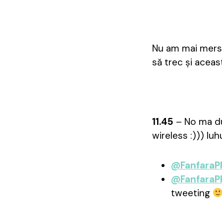
Nu am mai mers 
să trec și aceas
11.45
– No ma du
wireless :))) Iu
@FanfaraP
@FanfaraP
tweeting