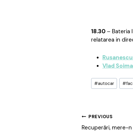
18.30
– Bateria 
relatarea in dir
Rusanescu 
Vlad Soim
Post
#
autocar
#
fa
Tags:
Post
PREVIOUS
Recuperări, mere-n 