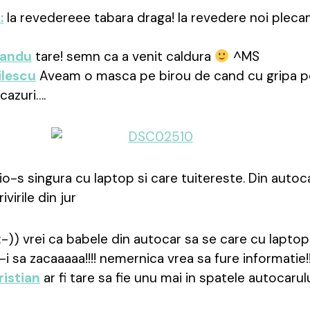
:
la revedereee tabara draga! la revedere noi pleca
sandu
tare! semn ca a venit caldura
^MS
ilescu
Aveam o masca pe birou de cand cu gripa po
 cazuri….
io-s singura cu laptop si care tuitereste. Din autoca
virile din jur
:-)) vrei ca babele din autocar sa se care cu lapto
i sa zacaaaaa!!!! nemernica vrea sa fure informatie!
ristian
ar fi tare sa fie unu mai in spatele autocaru