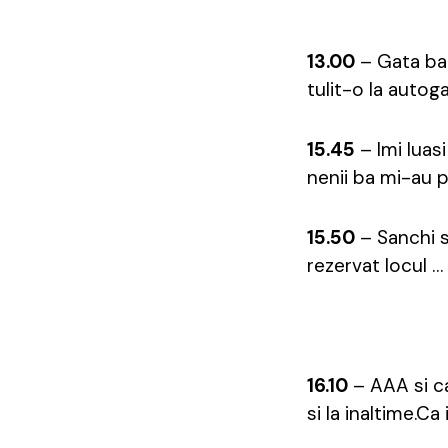
13.00
– Gata bag
tulit-o la autoga
15.45
– Imi luas
nenii ba mi-au pa
15.50
– Sanchi s
rezervat locul …
16.10
– AAA si ca
si la inaltime.C