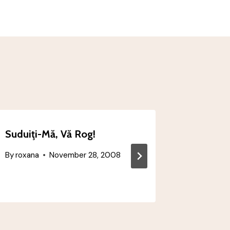
Suduiţi-Mă, Vă Rog!
7 Motiv
Film Nes
By
roxana
November 28, 2008
By
roxana