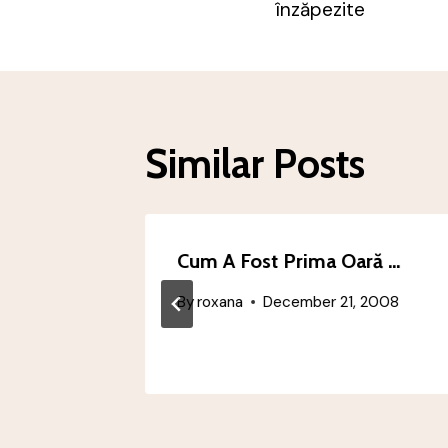
Navigatio
înzăpezite
Similar Posts
e La DE
Cum A Fost Prima Oară …
By
roxana
December 21, 2008
2008