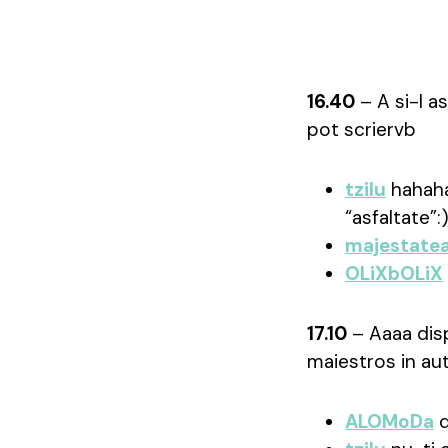
16.40
– A si-l 
pot scriervb
tzilu
hahaha
“asfaltate”:
majestate
OLiXbOLiX
17.10
– Aaaa disp
maiestros in aut
ALOMoDa
d