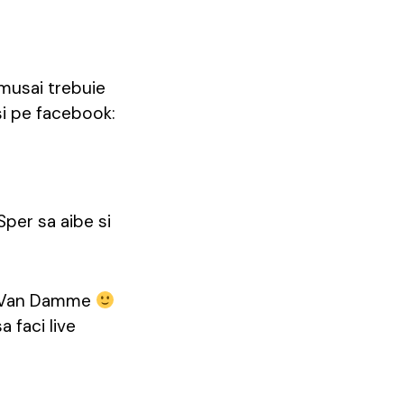
 musai trebuie
și pe facebook:
per sa aibe si
 cu Van Damme
a faci live