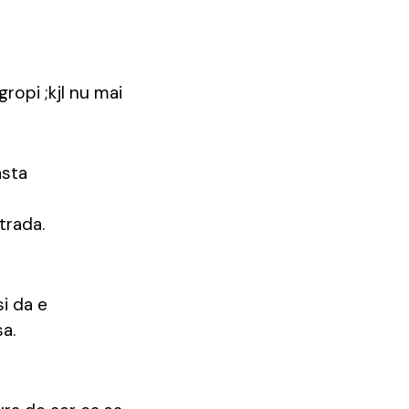
gropi ;kjl nu mai
asta
trada.
si da e
a.