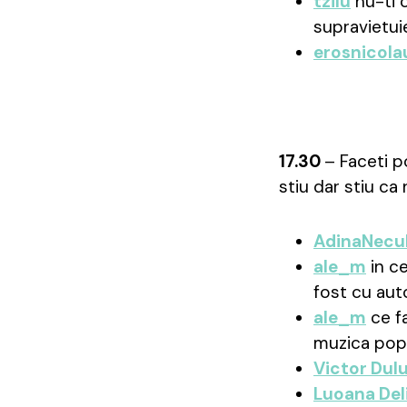
tzilu
nu-ti c
supravietuie
erosnicola
17.30
– Faceti p
stiu dar stiu ca 
AdinaNecu
ale_m
in ce
fost cu aut
ale_m
ce fa
muzica popul
Victor Dul
Luoana Del