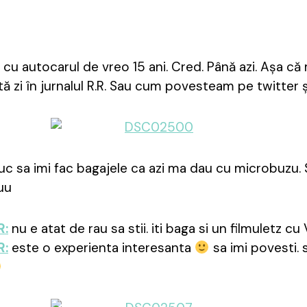
cu autocarul de vreo 15 ani. Cred. Până azi. Așa că
tă zi în jurnalul R.R. Sau cum povesteam pe twitter 
c sa imi fac bagajele ca azi ma dau cu microbuzu. S
huu
R:
nu e atat de rau sa stii. iti baga si un filmuletz
R:
este o experienta interesanta
sa imi povesti. s