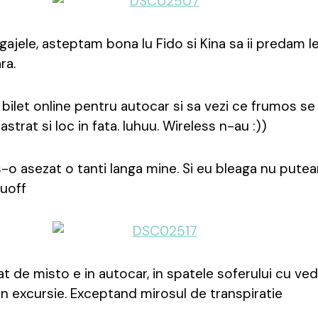
ajele, asteptam bona lu Fido si Kina sa ii predam l
ra.
i bilet online pentru autocar si sa vezi ce frumos s
strat si loc in fata. Iuhuu. Wireless n-au :))
-o asezat o tanti langa mine. Si eu bleaga nu pute
 uoff
t de misto e in autocar, in spatele soferului cu v
a in excursie. Exceptand mirosul de transpiratie