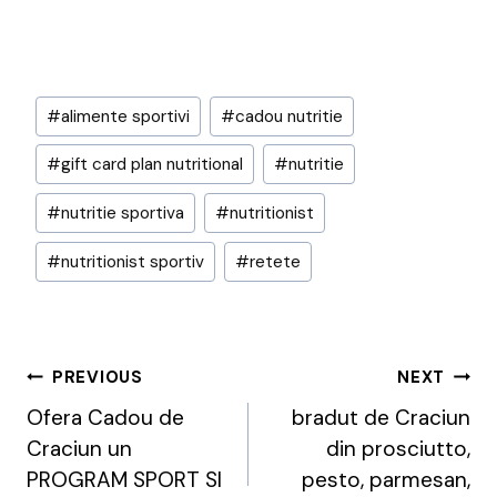
Post
#
alimente sportivi
#
cadou nutritie
Tags:
#
gift card plan nutritional
#
nutritie
#
nutritie sportiva
#
nutritionist
#
nutritionist sportiv
#
retete
Post
PREVIOUS
NEXT
Navigation
Ofera Cadou de
bradut de Craciun
Craciun un
din prosciutto,
PROGRAM SPORT SI
pesto, parmesan,