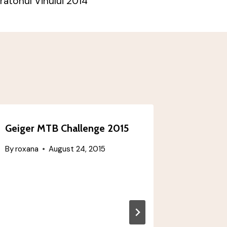
ratonul Vinului 2014
Geiger MTB Challenge 2015
KitzAlp
Austria 
By
roxana
August 24, 2015
By
roxana