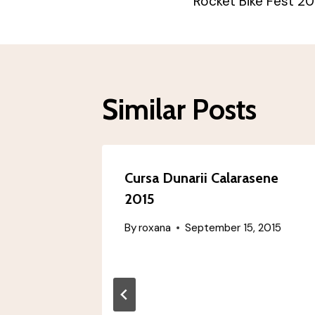
Rocket Bike Fest 20
Navigatio
Similar Posts
Cursa Dunarii Calarasene
2015
By
roxana
September 15, 2015