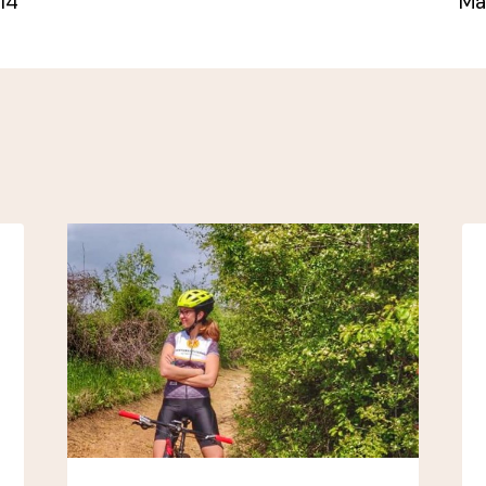
14
Ma
n