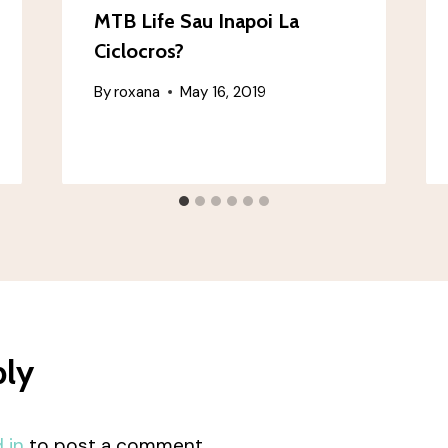
MTB Life Sau Inapoi La
Ciclocros?
By
roxana
May 16, 2019
ply
 in
to post a comment.