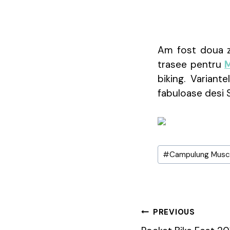
Am fost doua z
trasee pentru
M
biking. Variant
fabuloase desi S
Post
#
Campulung Musc
Tags:
Post
PREVIOUS