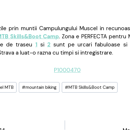
ile prin muntii Campulungului Muscel in recunoas
TB Skills&Boot Camp
. Zona e PERFECTA pentru
ele de traseu
1
si
2
sunt pe urcari fabuloase si 
trava a luat-o razna cu timpi si intregistrare.
el MTB
#
mountain biking
#
MTB Skills&Boot Camp