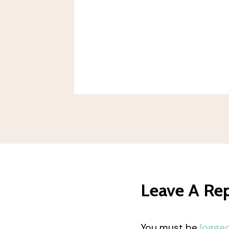
Bike La
 Camp,
Leave A Re
You must be
logged