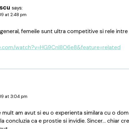
escu
says:
09 at 2:48 pm
eneral, femeile sunt ultra competitive si rele intre
be.com/watch?v=HG9CnI8O6e8&feature=related
09 at 3:04 pm
mult am avut si eu o experienta similara cu o dom
a concluzia ca e prostie si invidie. Sincer… chiar cre
cut.