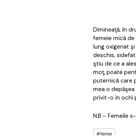
Dimineaţă, în dr
femeie mică de 
lung oxigenat şi
deschis, sidefat
ştiu de ce a ale
moţ, poate pent
puternică care p
mea o depăşea pe
privit-o în och
N.B – Femeile s-a
Post
#
femei