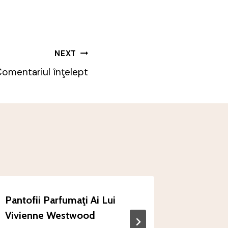
NEXT
omentariul înţelept
Pantofii Parfumaţi Ai Lui
R.R Tes
Vivienne Westwood
By
roxana