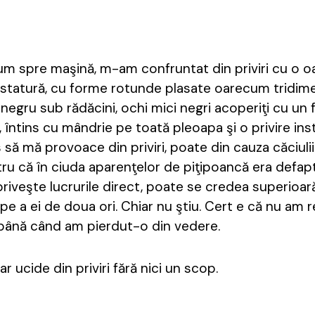
um spre maşină, m-am confruntat din priviri cu o oa
statură, cu forme rotunde plasate oarecum tridime
 negru sub rădăcini, ochi mici negri acoperiţi cu un
, întins cu mândrie pe toată pleoapa şi o privire ins
s să mă provoace din priviri, poate din cauza căciuli
ru că în ciuda aparenţelor de piţipoancă era defap
riveşte lucrurile direct, poate se credea superioar
 a ei de doua ori. Chiar nu ştiu. Cert e că nu am 
i până când am pierdut-o din vedere.
r ucide din priviri fără nici un scop.