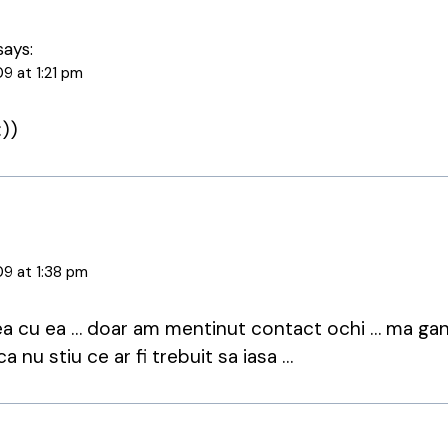
says:
09 at 1:21 pm
:))
09 at 1:38 pm
ea cu ea … doar am mentinut contact ochi … ma ga
a nu stiu ce ar fi trebuit sa iasa …