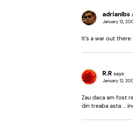
adrianlbs
January 12, 20
It’s a war out there 
R.R
says:
January 12, 20
Zau daca am fost r
din treaba asta … inc