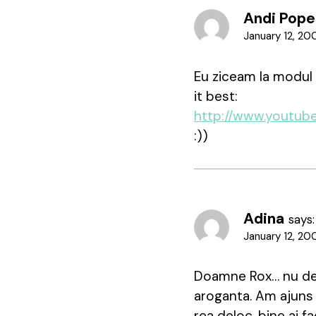
Andi Pop
January 12, 20
Eu ziceam la modul g
it best:
http://www.youtu
:))
Adina
says:
January 12, 20
Doamne Rox… nu de 
aroganta. Am ajuns l
rea deloc, bine ai fa