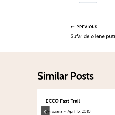
Tags:
Post
PREVIOUS
Sufăr de o lene pu
Navigatio
Similar Posts
ni
ECCO Fast Trail
 2010
By
roxana
April 15, 2010