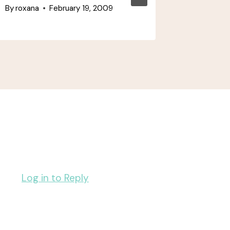
By
roxana
February 19, 2009
Log in to Reply