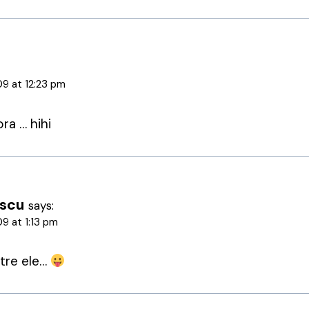
09 at 12:23 pm
ra … hihi
escu
says:
09 at 1:13 pm
ntre ele…