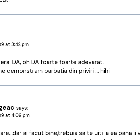
09 at 3:42 pm
eral DA, oh DA foarte foarte adevarat.
ne demonstram barbatia din priviri … hihi
ugeac
says:
09 at 4:09 pm
re…dar ai facut bine,trebuia sa te uiti la ea pana ii