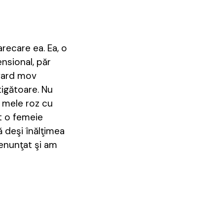
recare ea. Ea, o
nsional, păr
 fard mov
tigătoare. Nu
i mele roz cu
t o femeie
ă deşi înălţimea
renunţat şi am