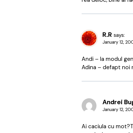
R.R
says:
January 12, 20
Andi – la modul gen
Adina – defapt noi 
Andrei B
January 12, 20
Ai caciula cu mot?Ta