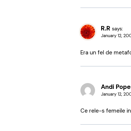
R.R
says:
January 12, 20
Era un fel de metafo
Andi Pop
January 12, 20
Ce rele-s femeile i