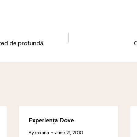
tred de profundă
C
n
Experiența Dove
By
roxana
June 21, 2010