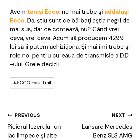
Avem
tenişi Ecco
, ne mai trebe şi
addidaşi
Ecco
. Da, ştiu sunt de bărbaţi aştia negri de
mai sus, dar ce contează, nu? Când vrei
ceva, vrei ceva. Acum să producem 429.9
lei să îi putem achiziţiona. Şi mai îmi trebe şi
role noi pentru cureaua de transmisie a D.D
-ului. Grele decizii.
Post
#
ECCO Fast Trail
Tags:
Post
PREVIOUS
NEXT
Navigation
Piciorul Iezerului, un
Lansare Mercedes
lac limpede şi alte
Benz SLS AMG