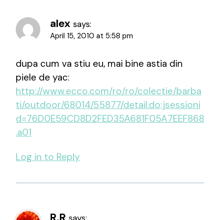
alex
says:
April 15, 2010 at 5:58 pm
dupa cum va stiu eu, mai bine astia din
piele de yac:
http://www.ecco.com/ro/ro/colectie/barba
ti/outdoor/68014/55877/detail.do;jsessioni
d=76D0E59CD8D2FED35A681F05A7EEF868
.a01
Log in to Reply
R.R
says: