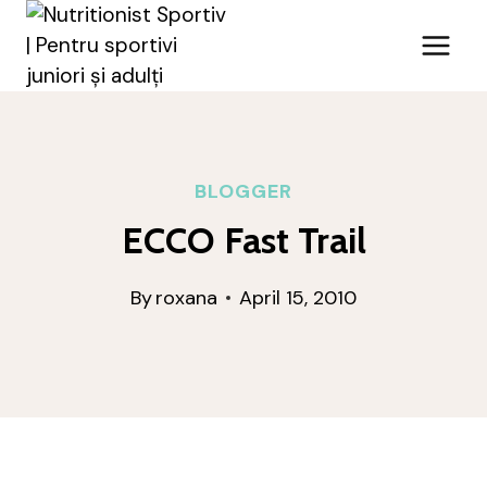
Skip
to
content
BLOGGER
ECCO Fast Trail
By
roxana
April 15, 2010