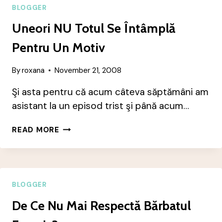
BLOGGER
Uneori NU Totul Se Întâmplă
Pentru Un Motiv
By
roxana
November 21, 2008
Şi asta pentru că acum câteva săptămâni am
asistant la un episod trist şi până acum…
UNEORI
READ MORE
NU
TOTUL
SE
ÎNTÂMPLĂ
PENTRU
BLOGGER
UN
De Ce Nu Mai Respectă Bărbatul
MOTIV