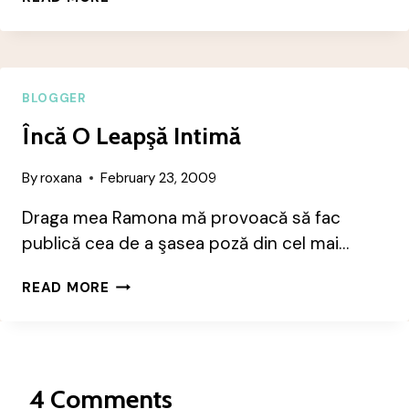
DE
CARITATE
ŞI
NOBILISM?
BLOGGER
Încă O Leapşă Intimă
By
roxana
February 23, 2009
Draga mea Ramona mă provoacă să fac
publică cea de a şasea poză din cel mai…
ÎNCĂ
READ MORE
O
LEAPŞĂ
INTIMĂ
4 Comments