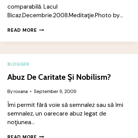
comparabilă. Lacul
Bicaz.Decembrie.2008.Meditaţie.Photo by…
ŢIE?
READ MORE
BLOGGER
Abuz De Caritate Şi Nobilism?
By
roxana
September 9, 2009
Îmi permit fără voie să semnalez sau să îmi
semnalez, un oarecare abuz legat de
noţiunea…
ABUZ
READ MORE