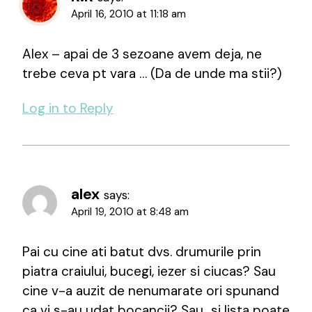
April 16, 2010 at 11:18 am
Alex – apai de 3 sezoane avem deja, ne
trebe ceva pt vara … (Da de unde ma stii?)
Log in to Reply
alex
says:
April 19, 2010 at 8:48 am
Pai cu cine ati batut dvs. drumurile prin
piatra craiului, bucegi, iezer si ciucas? Sau
cine v-a auzit de nenumarate ori spunand
ca vi s-au udat bocancii? Sau…si lista poate