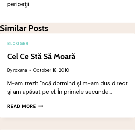
peripeţii
Similar Posts
BLOGGER
Cel Ce Stă Să Moară
By
roxana
October 18, 2010
M-am trezit încă dormind şi m-am dus direct
şi am apăsat pe el. În primele secunde…
CEL
READ MORE
CE
STĂ
SĂ
MOARĂ