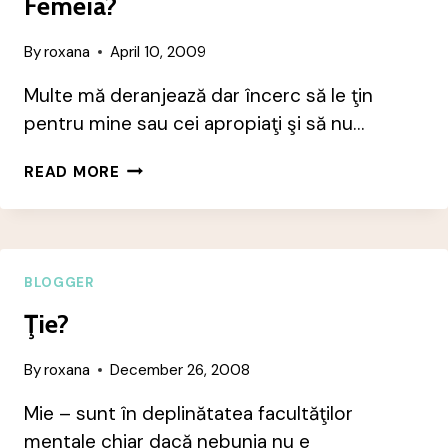
Femeia?
By
roxana
April 10, 2009
Multe mă deranjează dar încerc să le ţin
pentru mine sau cei apropiaţi şi să nu…
DE
READ MORE
CE
NU
MAI
RESPECTĂ
BĂRBATUL
BLOGGER
FEMEIA?
Ţie?
By
roxana
December 26, 2008
Mie – sunt în deplinătatea facultăţilor
mentale chiar dacă nebunia nu e