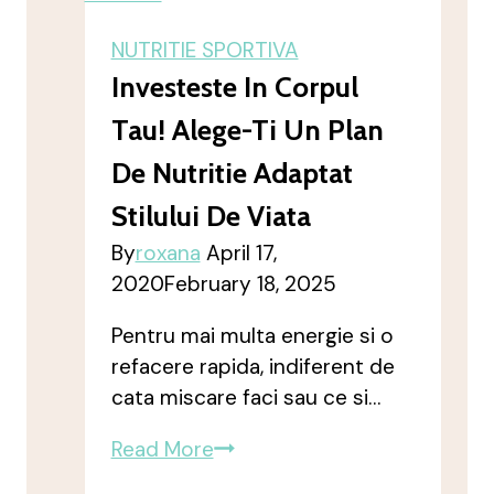
NUTRITIE SPORTIVA
Investeste In Corpul
Tau! Alege-Ti Un Plan
De Nutritie Adaptat
Stilului De Viata
By
roxana
April 17,
2020
February 18, 2025
Pentru mai multa energie si o
refacere rapida, indiferent de
cata miscare faci sau ce si…
Investeste
Read More
in