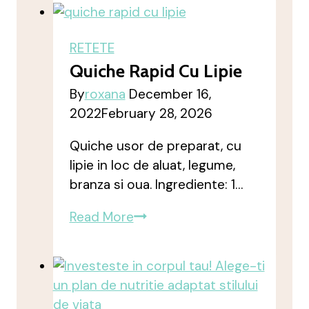
sport
si
nutritie
RETETE
de
Quiche Rapid Cu Lipie
acasa
By
roxana
December 16,
2022
February 28, 2026
Quiche usor de preparat, cu
lipie in loc de aluat, legume,
branza si oua. Ingrediente: 1…
quiche
Read More
rapid
cu
lipie