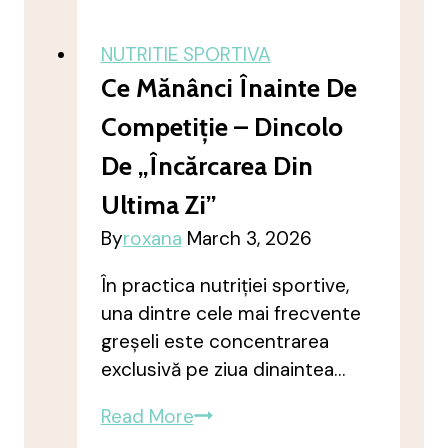
corpul
tau!
NUTRITIE SPORTIVA
Alege-
Ce Mănânci Înainte De
ti
Competiție – Dincolo
un
plan
De „încărcarea Din
de
Ultima Zi”
nutritie
By
roxana
March 3, 2026
adaptat
stilului
În practica nutriției sportive,
de
una dintre cele mai frecvente
viata
greșeli este concentrarea
exclusivă pe ziua dinaintea…
Ce
Read More
mănânci