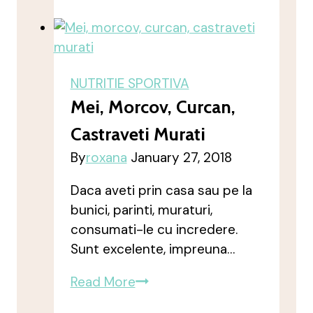
înainte
de
competiție
–
NUTRITIE SPORTIVA
dincolo
Mei, Morcov, Curcan,
de
Castraveti Murati
„încărcarea
din
By
roxana
January 27, 2018
ultima
Daca aveti prin casa sau pe la
zi”
bunici, parinti, muraturi,
consumati-le cu incredere.
Sunt excelente, impreuna…
Mei,
Read More
morcov,