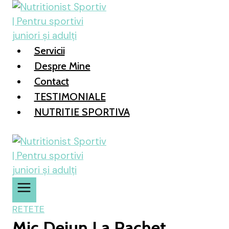
Skip
to
content
Servicii
Despre Mine
Contact
TESTIMONIALE
NUTRITIE SPORTIVA
RETETE
Mic Dejun La Pachet