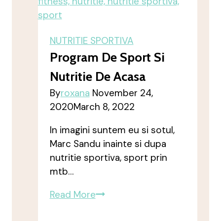
NUTRITIE SPORTIVA
Program De Sport Si
Nutritie De Acasa
By
roxana
November 24,
2020
March 8, 2022
In imagini suntem eu si sotul,
Marc Sandu inainte si dupa
nutritie sportiva, sport prin
mtb…
program
Read More
de