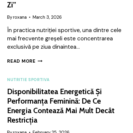
Zi”
By
roxana
March 3, 2026
În practica nutriției sportive, una dintre cele
mai frecvente greșeli este concentrarea
exclusivă pe ziua dinaintea…
CE
READ MORE
MĂNÂNCI
ÎNAINTE
DE
NUTRITIE SPORTIVA
COMPETIȚIE
Disponibilitatea Energetică Și
–
DINCOLO
Performanța Feminină: De Ce
DE
Energia Contează Mai Mult Decât
„ÎNCĂRCAREA
Restricția
DIN
ULTIMA
ZI”
By
roxana
February 25, 2026