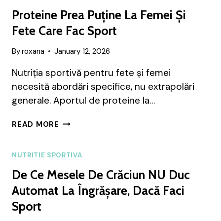
FEMEI
Proteine Prea Puține La Femei Și
CARE
FAC
Fete Care Fac Sport
SPORT:
ROL
By
roxana
January 12, 2026
HORMONAL,
PERFORMANȚĂ
Nutriția sportivă pentru fete și femei
ȘI
necesită abordări specifice, nu extrapolări
RISCURILE
generale. Aportul de proteine la…
DEZECHILIBRULUI
PROTEINE
READ MORE
PREA
PUȚINE
LA
NUTRITIE SPORTIVA
FEMEI
De Ce Mesele De Crăciun NU Duc
ȘI
FETE
Automat La Îngrășare, Dacă Faci
CARE
Sport
FAC
SPORT