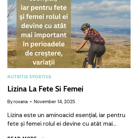
SIMPTOMELE
GI
NUTRITIE SPORTIVA
Lizina La Fete Si Femei
By
roxana
November 14, 2025
Lizina este un aminoacid esențial, iar pentru
fete și femei rolul ei devine cu atât mai…
LIZINA