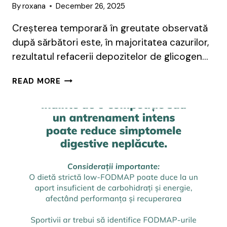
By
roxana
December 26, 2025
Creșterea temporară în greutate observată
după sărbători este, în majoritatea cazurilor,
rezultatul refacerii depozitelor de glicogen…
DE
READ MORE
CE
MESELE
DE
CRĂCIUN
NU
DUC
AUTOMAT
LA
ÎNGRĂȘARE,
DACĂ
FACI
SPORT