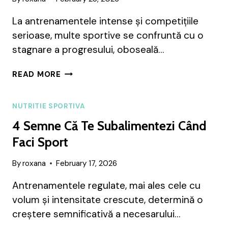
La antrenamentele intense și competițiile
serioase, multe sportive se confruntă cu o
stagnare a progresului, oboseală…
DISPONIBILITATEA
READ MORE
ENERGETICĂ
ȘI
PERFORMANȚA
NUTRITIE SPORTIVA
FEMININĂ:
4 Semne Că Te Subalimentezi Când
DE
CE
Faci Sport
ENERGIA
CONTEAZĂ
By
roxana
February 17, 2026
MAI
MULT
Antrenamentele regulate, mai ales cele cu
DECÂT
volum și intensitate crescute, determină o
RESTRICȚIA
creștere semnificativă a necesarului…