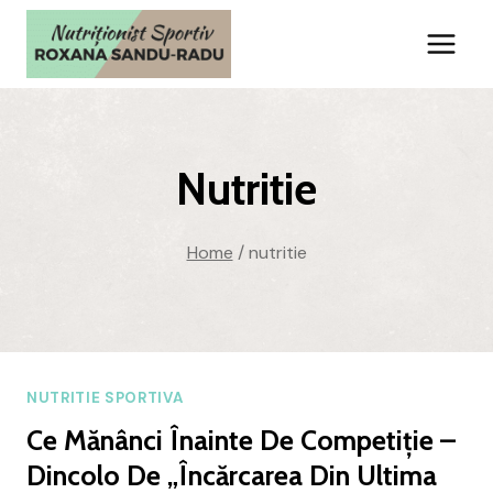
Skip
to
content
Nutritie
Home
/
nutritie
NUTRITIE SPORTIVA
Ce Mănânci Înainte De Competiție –
Dincolo De „încărcarea Din Ultima