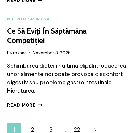
READ MORE
LA
FETE
SI
NUTRITIE SPORTIVA
FEMEI
Ce Să Eviți În Săptămâna
Competiției
By
roxana
November 8, 2025
Schimbarea dietei în ultima clipăIntroducerea
unor alimente noi poate provoca disconfort
digestiv sau probleme gastrointestinale.
Hidratarea…
CE
READ MORE
SĂ
EVIȚI
ÎN
Page
Next
1
2
3
…
22
SĂPTĂMÂNA