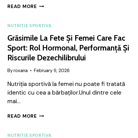
4
READ MORE
SEMNE
CĂ
TE
NUTRITIE SPORTIVA
SUBALIMENTEZI
Grăsimile La Fete Și Femei Care Fac
CÂND
FACI
Sport: Rol Hormonal, Performanță Și
SPORT
Riscurile Dezechilibrului
By
roxana
February 9, 2026
Nutriția sportivă la femei nu poate fi tratată
identic cu cea a bărbaților.Unul dintre cele
mai…
GRĂSIMILE
READ MORE
LA
FETE
ȘI
NUTRITIE SPORTIVA