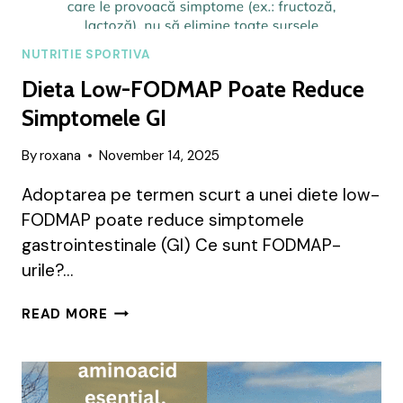
NUTRITIE SPORTIVA
Dieta Low-FODMAP Poate Reduce
Simptomele GI
By
roxana
November 14, 2025
Adoptarea pe termen scurt a unei diete low-
FODMAP poate reduce simptomele
gastrointestinale (GI) Ce sunt FODMAP-
urile?…
DIETA
READ MORE
LOW-
FODMAP
POATE
REDUCE