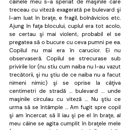
câinele meu s-a speriat de maşinile care
treceau cu viteză exagerată pe bulevard şi
l-am luat în braţe, e fragil, bolnăvicios etc.
Ajung în faţa blocului, cuplul era tot acolo,
se certau şi mai violent, probabil el se
pregatea să o bucure cu ceva pumni pe ea.
Copilul nu mai era în carucior. Ei nu
observaseră. Copilul se strecurase sub
privirile lor (nu stiu cum naiba nu l-au vazut
trecătorii, şi nu ştiu de ce naiba nu a facut
nimeni nimic) şi se oprise la câţiva
centimetri de stradă … bulevard … unde
maşinile circulau cu viteză … Nu ştiu ce
urma să se întâmple … Am fugit spre copil
şi am încercat să îl iau şi pe el în braţe, al
meu câine se agita cumplit în braţele mele