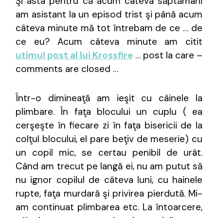
Şi asta pentru că acum câteva săptămâni
am asistant la un episod trist şi până acum
câteva minute mă tot întrebam de ce … de
ce eu? Acum câteva minute am citit
utimul post al lui Krossfire
… post la care –
comments are closed …
Într-o dimineaţă am ieşit cu câinele la
plimbare. În faţa blocului un cuplu ( ea
cerşeşte în fiecare zi în faţa bisericii de la
colţul blocului, el pare beţiv de meserie) cu
un copil mic, se certau penibil de urât.
Când am trecut pe langă ei, nu am putut să
nu ignor copilul de câteva luni, cu hainele
rupte, faţa murdară şi privirea pierdută. Mi-
am continuat plimbarea etc. La întoarcere,