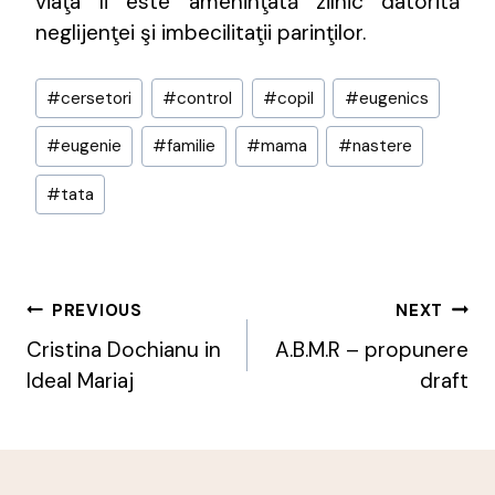
viaţa îi este ameninţată zilnic datorită
neglijenţei şi imbecilitaţii parinţilor.
Post
#
cersetori
#
control
#
copil
#
eugenics
Tags:
#
eugenie
#
familie
#
mama
#
nastere
#
tata
Post
PREVIOUS
NEXT
Navigation
Cristina Dochianu in
A.B.M.R – propunere
Ideal Mariaj
draft