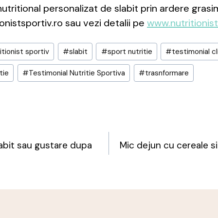
utritional personalizat de slabit prin ardere grasi
onistsportiv.ro sau vezi detalii pe
www.nutritionist
itionist sportiv
#
slabit
#
sport nutritie
#
testimonial cl
tie
#
Testimonial Nutritie Sportiva
#
trasnformare
abit sau gustare dupa
Mic dejun cu cereale s
n