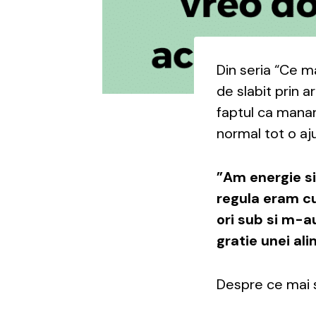
Din seria “Ce ma
de slabit prin a
faptul ca mana
normal tot o aju
”Am energie si
regula eram cu
ori sub si m-au
gratie unei ali
Despre ce mai sp