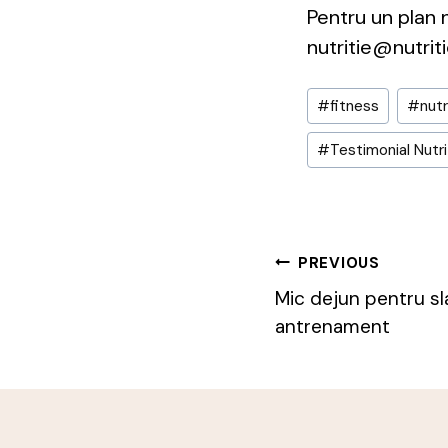
Pentru un plan n
nutritie@nutriti
Post
#
fitness
#
nutr
Tags:
#
Testimonial Nutri
Post
PREVIOUS
Mic dejun pentru sl
Navigatio
antrenament