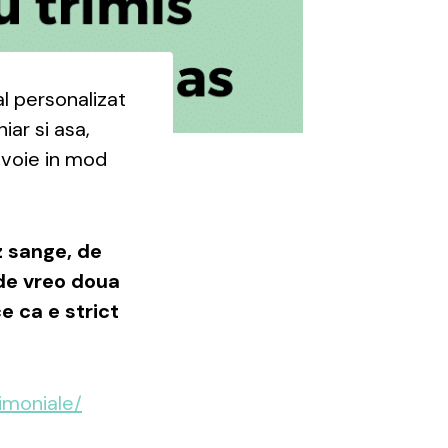
al personalizat
iar si asa,
evoie in mod
z sange, de
 de vreo doua
e ca e strict
timoniale/