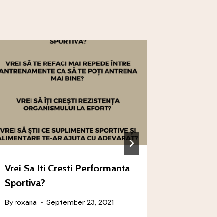
Vrei Sa Iti Cresti Performanta
Plan Al
Sportiva?
Sportivi
By
roxana
September 23, 2021
By
roxana