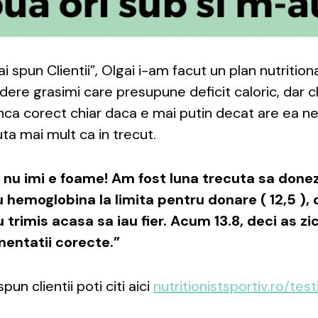
i spun Clientii”, Olgai i-am facut un plan nutrition
rdere grasimi care presupune deficit caloric, dar ch
nca corect chiar daca e mai putin decat are ea n
ta mai mult ca in trecut.
 nu imi e foame! Am fost luna trecuta sa done
 hemoglobina la limita pentru donare ( 12,5 ),
 trimis acasa sa iau fier. Acum 13.8, deci as zic
mentatii corecte.”
un clientii poti citi aici
nutritionistsportiv.ro/tes