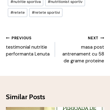
#
nutritie sportiva
#
nutritionist sportiv
#
retete
#
retete sportivi
Post
PREVIOUS
NEXT
Navigation
testimonial nutritie
masa post
performanta Lenuta
antrenament cu 58
de grame proteine
Similar Posts