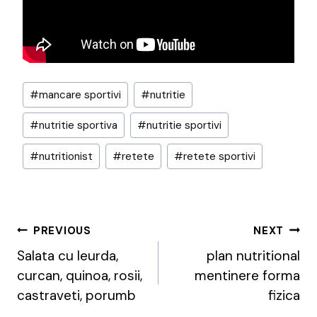
Post
#
mancare sportivi
#
nutritie
Tags:
#
nutritie sportiva
#
nutritie sportivi
#
nutritionist
#
retete
#
retete sportivi
Post
PREVIOUS
NEXT
Navigation
Salata cu leurda,
plan nutritional
curcan, quinoa, rosii,
mentinere forma
castraveti, porumb
fizica